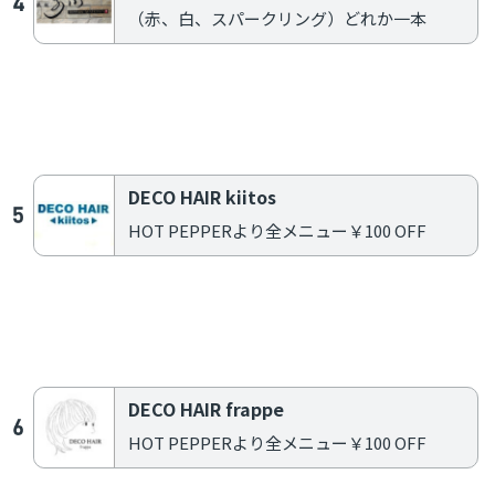
（赤、白、スパークリング）どれか一本
Warning
: Use of undefined constant post - assumed 'post' (this will throw
an Error in a future version of PHP) in
/home/add2022/cippo-
okayama.com/public_html/wp/wp-
content/themes/add/single.php
on line
197
DECO HAIR kiitos
HOT PEPPERより全メニュー￥100 OFF
Warning
: Use of undefined constant post - assumed 'post' (this will throw
an Error in a future version of PHP) in
/home/add2022/cippo-
okayama.com/public_html/wp/wp-
content/themes/add/single.php
on line
197
DECO HAIR frappe
HOT PEPPERより全メニュー￥100 OFF