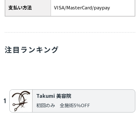
支払い方法
VISA/MasterCard/paypay
注目ランキング
Warning
: Use of undefined constant post - assumed 'post' (this will throw
an Error in a future version of PHP) in
/home/add2022/cippo-
okayama.com/public_html/wp/wp-
content/themes/add/single.php
on line
164
Takumi 美容院
初回のみ 全施術5％OFF
Warning
: Use of undefined constant post - assumed 'post' (this will throw
an Error in a future version of PHP) in
/home/add2022/cippo-
okayama.com/public_html/wp/wp-