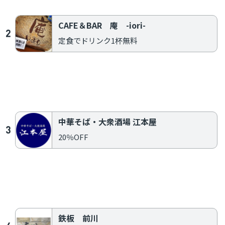
content/themes/add/single.php
on line
164
CAFE＆BAR 庵 -iori-
定食でドリンク1杯無料
Warning
: Use of undefined constant post - assumed 'post' (this will throw
an Error in a future version of PHP) in
/home/add2022/cippo-
okayama.com/public_html/wp/wp-
content/themes/add/single.php
on line
164
中華そば・大衆酒場 江本屋
20％OFF
Warning
: Use of undefined constant post - assumed 'post' (this will throw
an Error in a future version of PHP) in
/home/add2022/cippo-
okayama.com/public_html/wp/wp-
content/themes/add/single.php
on line
197
鉄板 前川