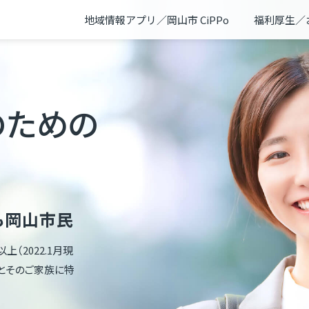
地域情報アプリ／岡山市 CiPPo
福利厚生／
のための
も岡山市民
（2022.1月現
とそのご家族に特